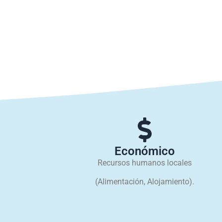
PRÓXIMO PROYECTO:
Juan Fernandez donde regalaremos
50 coronas digitale
de Nescafé “
Económico
Recursos humanos locales
(Alimentación, Alojamiento).