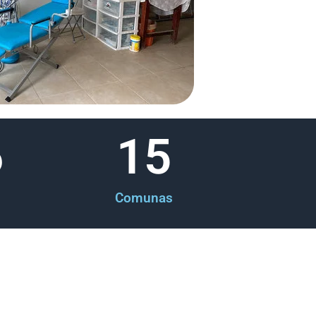
6
15
Comunas