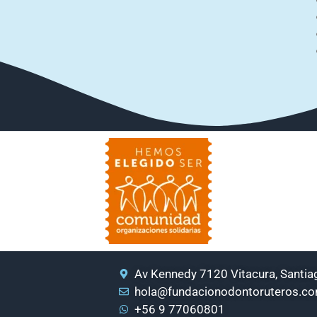
Av Kennedy 7120 Vitacura, Santiag
hola@fundacionodontoruteros.c
+56 9 77060801