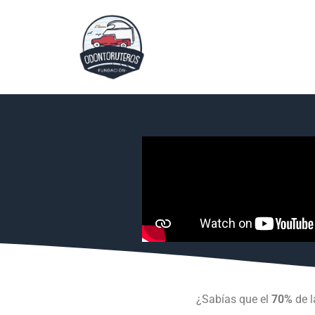
¿Sabías que el
70%
de l