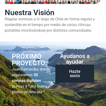
Nuestra Visión
Regalar sonrisas a lo largo de Chile en forma regular y
sostenible en el tiempo por medio de varias clínicas
portátiles movilizándose por distintas comunidades.
PRÓXIMO
Ayudanos a
ayudar
PROYECTO:
Juan Fernandez donde
Hazte
regalaremos
50
socio
coronas digitales
gracias a “Una buena
promo de Nescafé “