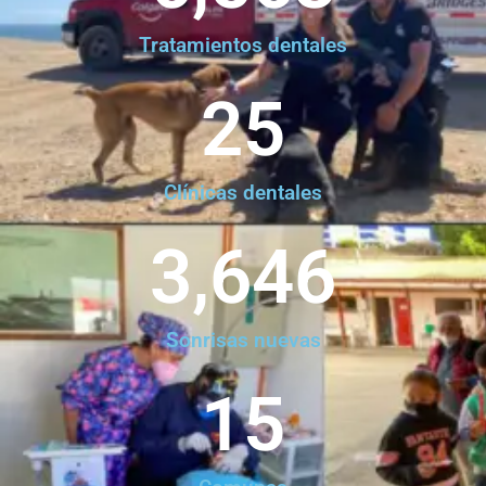
Tratamientos dentales
25
Clínicas dentales
3,646
Sonrisas nuevas
15