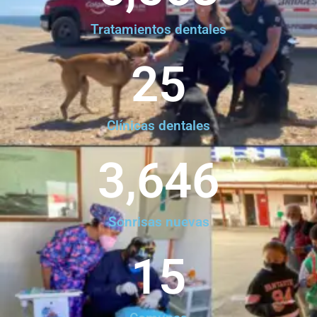
Tratamientos dentales
25
Clínicas dentales
3,646
Sonrisas nuevas
15