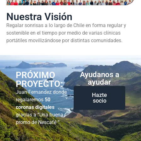
Nuestra Visión
Regalar sonrisas a lo largo de Chile en forma regular y
sostenible en el tiempo por medio de varias clínicas
portátiles movilizándose por distintas comunidades.
PRÓXIMO
Ayudanos a
ayudar
PROYECTO:
Juan Fernandez donde
Hazte
regalaremos
50
socio
coronas digitales
gracias a “Una buena
promo de Nescafé “