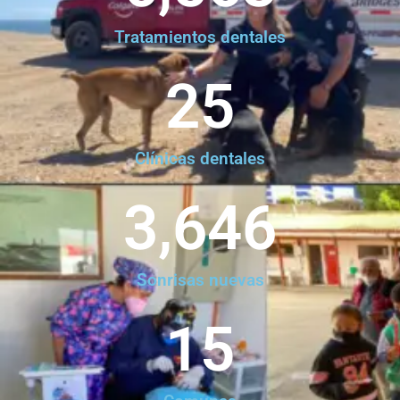
Tratamientos dentales
25
Clínicas dentales
3,646
Sonrisas nuevas
15