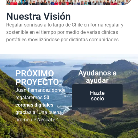
Nuestra Visión
Regalar sonrisas a lo largo de Chile en forma regular y
sostenible en el tiempo por medio de varias clínicas
portátiles movilizándose por distintas comunidades.
PRÓXIMO
Ayudanos a
ayudar
PROYECTO:
Juan Fernandez donde
Hazte
regalaremos
50
socio
coronas digitales
gracias a “Una buena
promo de Nescafé “