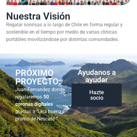
Nuestra Visión
Regalar sonrisas a lo largo de Chile en forma regular y
sostenible en el tiempo por medio de varias clínicas
portátiles movilizándose por distintas comunidades.
PRÓXIMO
Ayudanos a
ayudar
PROYECTO:
Juan Fernandez donde
Hazte
regalaremos
50
socio
coronas digitales
gracias a “Una buena
promo de Nescafé “