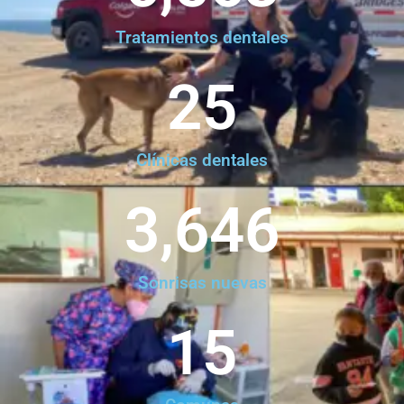
Tratamientos dentales
25
Clínicas dentales
3,646
Sonrisas nuevas
15