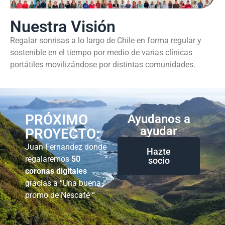
Nuestra Visión
Regalar sonrisas a lo largo de Chile en forma regular y
sostenible en el tiempo por medio de varias clínicas
portátiles movilizándose por distintas comunidades.
PRÓXIMO
Ayudanos a
ayudar
PROYECTO:
Juan Fernandez donde
Hazte
regalaremos
50
socio
coronas digitales
gracias a “Una buena
promo de Nescafé “