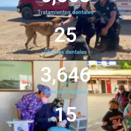
Tratamientos dentales
25
Clínicas dentales
3,646
Sonrisas nuevas
15