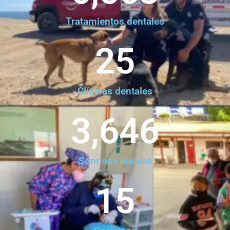
Tratamientos dentales
25
Clínicas dentales
3,646
Sonrisas nuevas
15