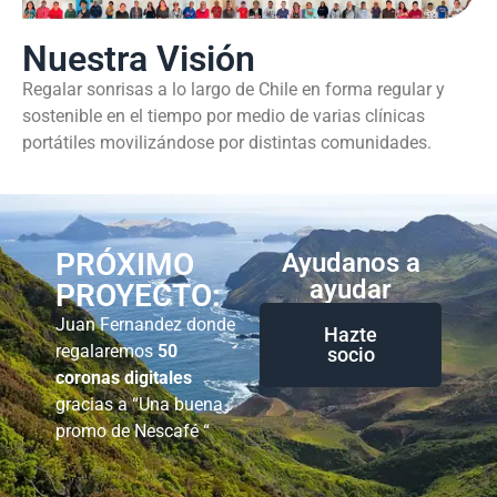
Nuestra Visión
Regalar sonrisas a lo largo de Chile en forma regular y
sostenible en el tiempo por medio de varias clínicas
portátiles movilizándose por distintas comunidades.
PRÓXIMO
Ayudanos a
ayudar
PROYECTO:
Juan Fernandez donde
Hazte
regalaremos
50
socio
coronas digitales
gracias a “Una buena
promo de Nescafé “