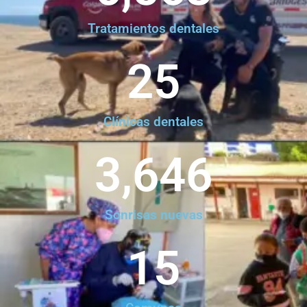
Tratamientos dentales
25
Clínicas dentales
3,646
Sonrisas nuevas
15