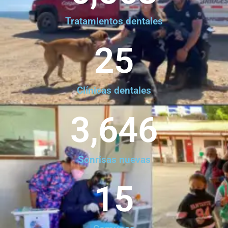
Tratamientos dentales
25
Clínicas dentales
3,646
Sonrisas nuevas
15