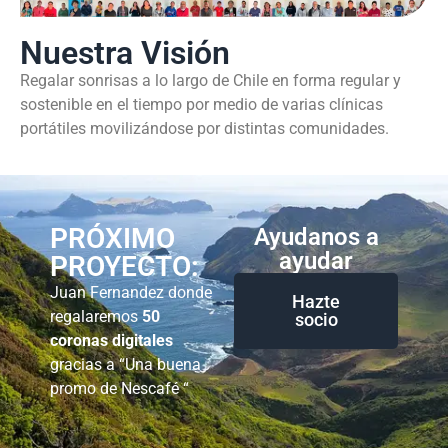
Nuestra Visión
Regalar sonrisas a lo largo de Chile en forma regular y
sostenible en el tiempo por medio de varias clínicas
portátiles movilizándose por distintas comunidades.
PRÓXIMO
Ayudanos a
ayudar
PROYECTO:
Juan Fernandez donde
Hazte
regalaremos
50
socio
coronas digitales
gracias a “Una buena
promo de Nescafé “