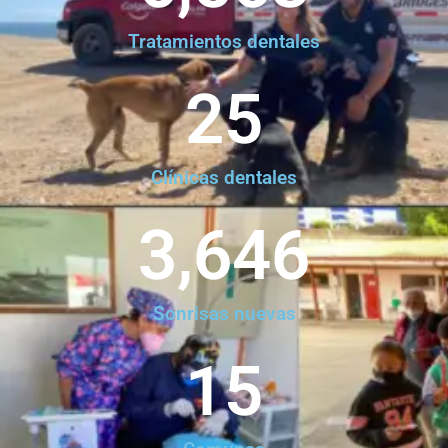
Tratamientos dentales
25
Clínicas dentales
3,646
Sonrisas nuevas
15