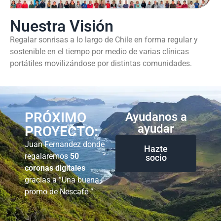
Nuestra Visión
Regalar sonrisas a lo largo de Chile en forma regular y
sostenible en el tiempo por medio de varias clínicas
portátiles movilizándose por distintas comunidades.
PRÓXIMO
Ayudanos a
ayudar
PROYECTO:
Juan Fernandez donde
Hazte
regalaremos
50
socio
coronas digitales
gracias a “Una buena
promo de Nescafé “