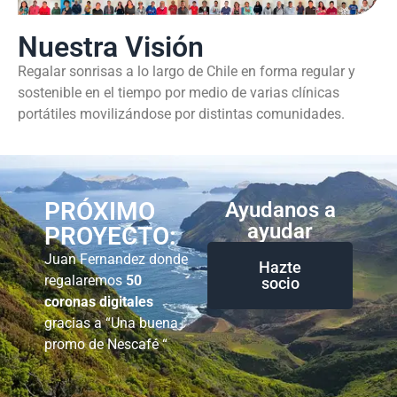
Nuestra Visión
Regalar sonrisas a lo largo de Chile en forma regular y
sostenible en el tiempo por medio de varias clínicas
portátiles movilizándose por distintas comunidades.
PRÓXIMO
Ayudanos a
ayudar
PROYECTO:
Juan Fernandez donde
Hazte
regalaremos
50
socio
coronas digitales
gracias a “Una buena
promo de Nescafé “