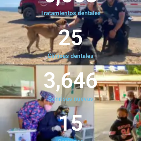
Tratamientos dentales
25
Clínicas dentales
3,646
Sonrisas nuevas
15