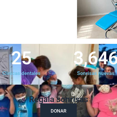
25
3,64
Clínicas dentales
Sonrisas nuevas
Regala sonrisas
DONAR