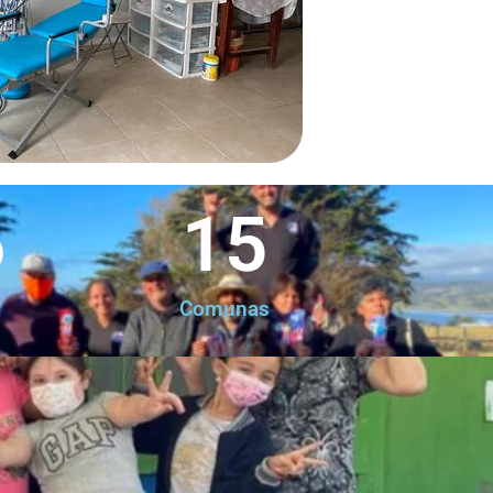
6
15
Comunas