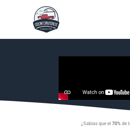
¿Sabías que el
70%
de l