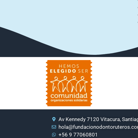
Av Kennedy 7120 Vitacura, Santiag
hola@fundacionodontoruteros.c
+56 9 77060801