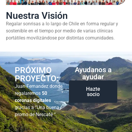
Nuestra Visión
Regalar sonrisas a lo largo de Chile en forma regular y
sostenible en el tiempo por medio de varias clínicas
portátiles movilizándose por distintas comunidades.
PRÓXIMO
Ayudanos a
ayudar
PROYECTO:
Juan Fernandez donde
Hazte
regalaremos
50
socio
coronas digitales
gracias a “Una buena
promo de Nescafé “