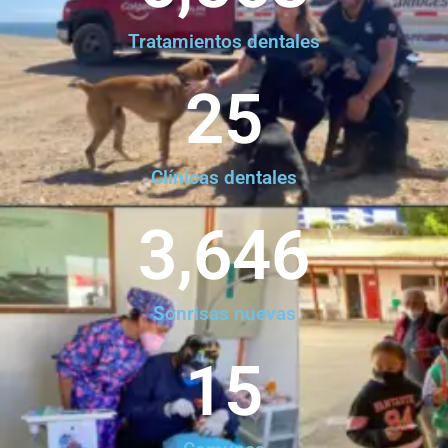
Tratamientos dentales
25
Clínicas dentales
3,646
Sonrisas nuevas
15