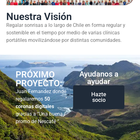
Nuestra Visión
Regalar sonrisas a lo largo de Chile en forma regular y
sostenible en el tiempo por medio de varias clínicas
portátiles movilizándose por distintas comunidades.
PRÓXIMO
Ayudanos a
ayudar
PROYECTO:
Juan Fernandez donde
Hazte
regalaremos
50
socio
coronas digitales
gracias a “Una buena
promo de Nescafé “