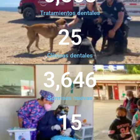
Tratamientos dentales
25
Clínicas dentales
3,646
Sonrisas nuevas
15