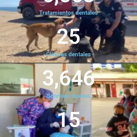
Tratamientos dentales
25
Clínicas dentales
3,646
Sonrisas nuevas
15