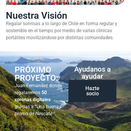
Nuestra Visión
Regalar sonrisas a lo largo de Chile en forma regular y
sostenible en el tiempo por medio de varias clínicas
portátiles movilizándose por distintas comunidades.
PRÓXIMO
Ayudanos a
ayudar
PROYECTO:
Juan Fernandez donde
Hazte
regalaremos
50
socio
coronas digitales
gracias a “Una buena
promo de Nescafé “