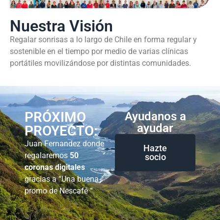
Nuestra Visión
Regalar sonrisas a lo largo de Chile en forma regular y
sostenible en el tiempo por medio de varias clínicas
portátiles movilizándose por distintas comunidades.
PRÓXIMO
Ayudanos a
ayudar
PROYECTO:
Juan Fernandez donde
Hazte
regalaremos
50
socio
coronas digitales
gracias a “Una buena
promo de Nescafé “