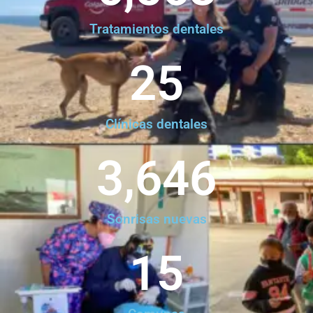
Tratamientos dentales
25
Clínicas dentales
3,646
Sonrisas nuevas
15