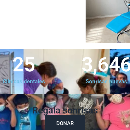
25
3,64
Clínicas dentales
Sonrisas nuevas
Regala sonrisas
DONAR