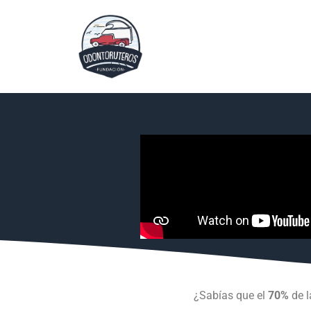
¿Sabías que el
70%
de l