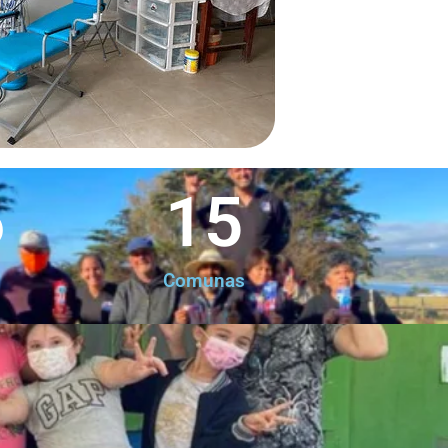
6
15
Comunas