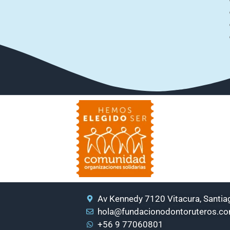
Av Kennedy 7120 Vitacura, Santiag
hola@fundacionodontoruteros.c
+56 9 77060801