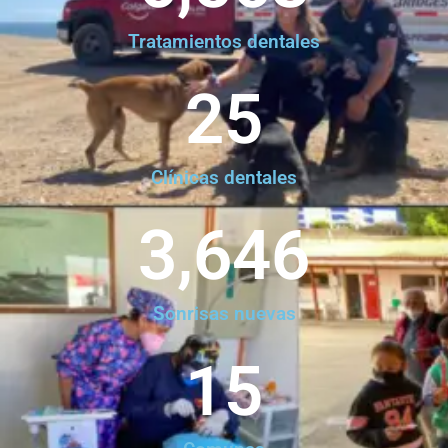
Tratamientos dentales
25
Clínicas dentales
3,646
Sonrisas nuevas
15