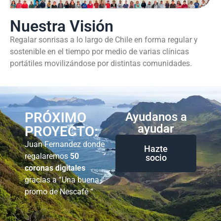
Nuestra Visión
Regalar sonrisas a lo largo de Chile en forma regular y
sostenible en el tiempo por medio de varias clínicas
portátiles movilizándose por distintas comunidades.
PRÓXIMO
Ayudanos a
ayudar
PROYECTO:
Juan Fernandez donde
Hazte
regalaremos
50
socio
coronas digitales
gracias a “Una buena
promo de Nescafé “