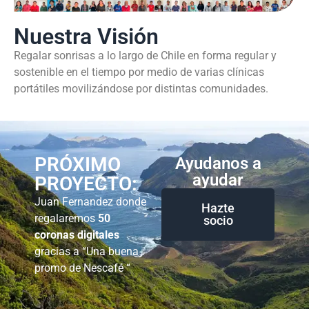
Nuestra Visión
Regalar sonrisas a lo largo de Chile en forma regular y
sostenible en el tiempo por medio de varias clínicas
portátiles movilizándose por distintas comunidades.
PRÓXIMO
Ayudanos a
ayudar
PROYECTO:
Juan Fernandez donde
Hazte
regalaremos
50
socio
coronas digitales
gracias a “Una buena
promo de Nescafé “