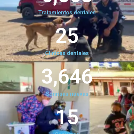
Tratamientos dentales
25
Clínicas dentales
3,646
Sonrisas nuevas
15